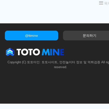
목
@ttmine
문의하기
Copyright (C) 토토마인: 토토사이트, 안전놀이터 정보 및 먹튀검증 All rig
reserved.