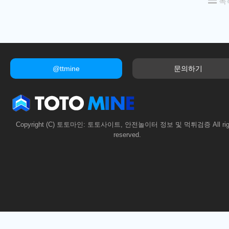
목
@ttmine
문의하기
Copyright (C) 토토마인: 토토사이트, 안전놀이터 정보 및 먹튀검증 All rig
reserved.