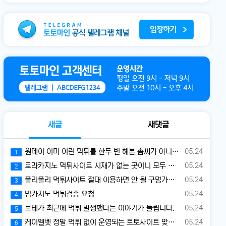
새글
새댓글
등록일
원데이 이미 이런 먹튀를 한두 번 해본 솜씨가 아니에요.
05.24
1
등록일
로라카지노 먹튀사이트 시재가 없는 곳이니 모두 피하십시오.
05.24
2
등록일
폴리폴리 먹튀사이트 절대 이용하면 안 될 구멍가게입니다.
05.24
3
등록일
범카지노 먹튀검증 요청
05.24
4
등록일
보테가 최근에 먹튀 발생했다는 이야기가 들립니다.
05.24
5
등록일
케이엘벳 정말 먹튀 없이 운영되는 토토사이트 맞을까요?
05.24
6