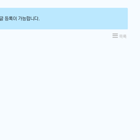
글 등록이 가능합니다.
목록