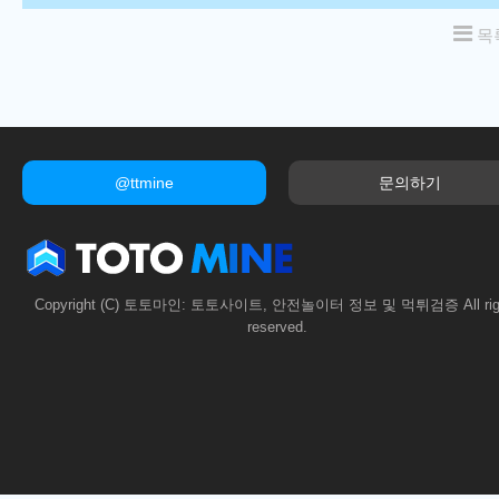
목
@ttmine
문의하기
Copyright (C) 토토마인: 토토사이트, 안전놀이터 정보 및 먹튀검증 All rig
reserved.