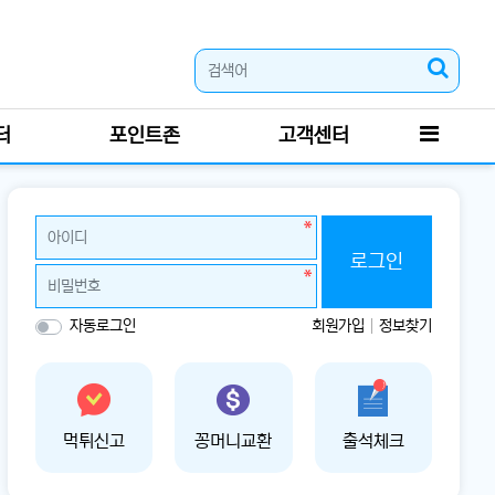
터
포인트존
고객센터
필수
아이디
로그인
필수
비밀번호
자동로그인
회원가입
정보찾기
먹튀신고
꽁머니교환
출석체크