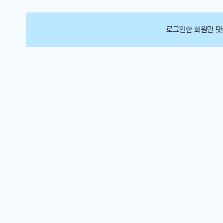
로그인한 회원만 댓