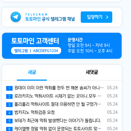
새글
새댓글
등록일
원데이 이미 이런 먹튀를 한두 번 해본 솜씨가 아니에요.
05.24
1
등록일
로라카지노 먹튀사이트 시재가 없는 곳이니 모두 피하십시오.
05.24
2
등록일
폴리폴리 먹튀사이트 절대 이용하면 안 될 구멍가게입니다.
05.24
3
등록일
범카지노 먹튀검증 요청
05.24
4
등록일
보테가 최근에 먹튀 발생했다는 이야기가 들립니다.
05.24
5
등록일
케이엘벳 정말 먹튀 없이 운영되는 토토사이트 맞을까요?
05.24
6