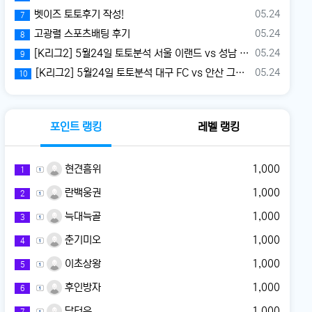
등록일
벳이즈 토토후기 작성!
05.24
7
등록일
고광렬 스포츠배팅 후기
05.24
8
등록일
[K리그2] 5월24일 토토분석 서울 이랜드 vs 성남 FC 스포츠분석
05.24
9
등록일
[K리그2] 5월24일 토토분석 대구 FC vs 안산 그리너스 스포츠분석
05.24
10
포인트 랭킹
레벨 랭킹
현견흠위
1,000
1
란백웅권
1,000
2
늑대늑골
1,000
3
춘기미오
1,000
4
이초상왕
1,000
5
후인방자
1,000
6
닥터유
1,000
7