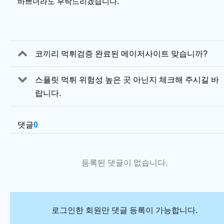
바쁘더라도 부탁드리겠습니다.
관련자료
코끼리 먹튀검증 완료된 메이저사이트 맞습니까?
스플릿 먹튀 위험성 높은 곳 아닌지 체크해 주시길 바
랍니다.
댓글
0
등록된 댓글이 없습니다.
로그인한 회원만 댓글 등록이 가능합니다.