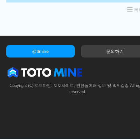
목
@ttmine
문의하기
Copyright (C) 토토마인: 토토사이트, 안전놀이터 정보 및 먹튀검증 All rig
reserved.