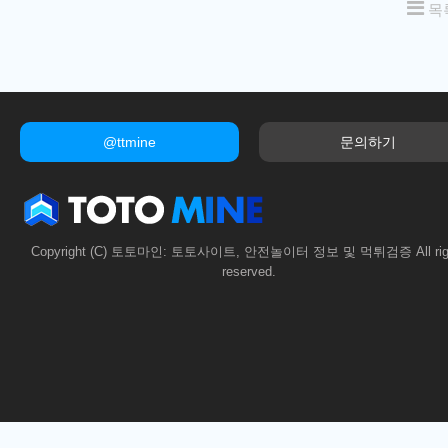
목
@ttmine
문의하기
Copyright (C) 토토마인: 토토사이트, 안전놀이터 정보 및 먹튀검증 All rig
reserved.