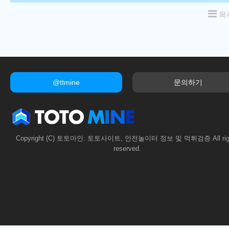
목
@ttmine
문의하기
Copyright (C) 토토마인: 토토사이트, 안전놀이터 정보 및 먹튀검증 All rig
reserved.