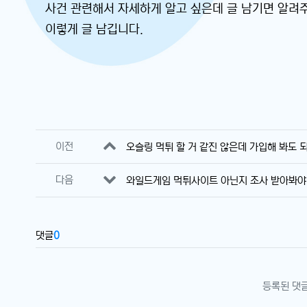
사건 관련해서 자세하게 알고 싶은데 글 남기면 알려
이렇게 글 남깁니다.
관련자료
이전
오슬링 먹튀 할 거 같진 않은데 가입해 봐도 
다음
와일드게임 먹튀사이트 아닌지 조사 받아봐야 
댓글
0
등록된 댓