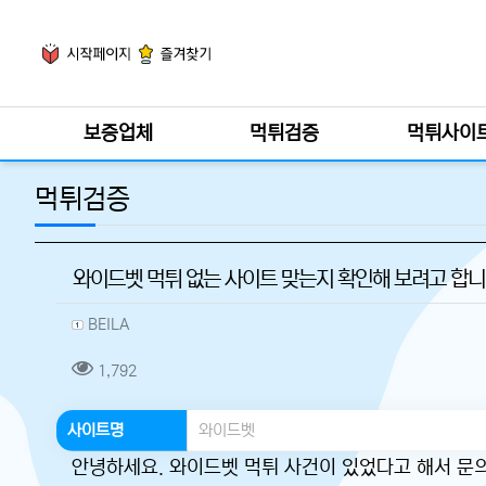
상단 네비
메인 메뉴
보증업체
먹튀검증
먹튀사이
먹튀검증
와이드벳 먹튀 없는 사이트 맞는지 확인해 보려고 합니
작성자 정보
작성
BEILA
컨텐츠 정보
조회
1,792
본문
사이트명
와이드벳
안녕하세요. 와이드벳 먹튀 사건이 있었다고 해서 문