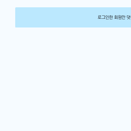
로그인한 회원만 댓