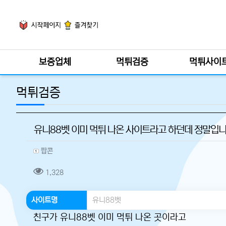
상단 네비
메인 메뉴
보증업체
먹튀검증
먹튀사이
먹튀검증
유니88벳 이미 먹튀 나온 사이트라고 하던데 정말입
작성자 정보
작성
팝콘
컨텐츠 정보
조회
1,328
본문
사이트명
유니88벳
친구가 유니88벳 이미 먹튀 나온 곳이라고