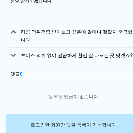
정말 감사하겠습니다.
관련자료
킹콩 먹튀검증 받아보고 싶은데 얼마나 걸릴지 궁금합
니다.
초이스 먹튀 없이 깔끔하게 환전 잘 나오는 곳 맞겠죠?
댓글
0
등록된 댓글이 없습니다.
로그인한 회원만 댓글 등록이 가능합니다.