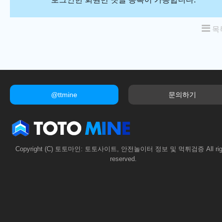
목
@ttmine
문의하기
Copyright (C) 토토마인: 토토사이트, 안전놀이터 정보 및 먹튀검증 All rig
reserved.