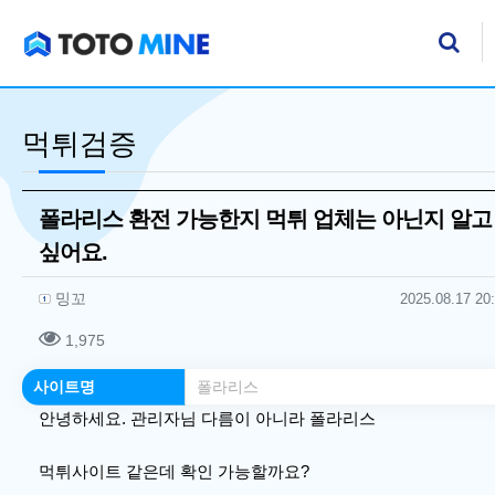
기
검
먹튀검증
폴라리스 환전 가능한지 먹튀 업체는 아닌지 알고
싶어요.
작성자 정보
작성
작성일
밍꼬
2025.08.17 20
컨텐츠 정보
조회
1,975
본문
사이트명
폴라리스
안녕하세요. 관리자님 다름이 아니라 폴라리스
먹튀사이트 같은데 확인 가능할까요?