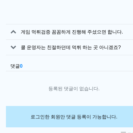
관련자료
게임 먹튀검증 꼼꼼하게 진행해 주셨으면 합니다.
쿨 운영자는 친절하던데 먹튀 하는 곳 아니겠죠?
댓글
0
등록된 댓글이 없습니다.
로그인한 회원만 댓글 등록이 가능합니다.