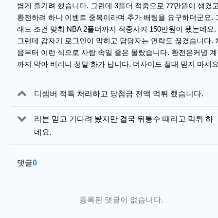
볍게 즐기려 했습니다. 그런데 3폴더 적중으로 77만원이 생겼
환전하려 하니 이벤트 중복이라며 추가 배팅을 요구하더군요. 
래도 조건 맞춰 NBA 2폴더까지 적중시켜 150만원이 됐는데요.
그런데 갑자기 로그인이 막히고 담당자는 연락도 끊겼습니다. 
음부터 이런 식으로 사람 속일 줄은 몰랐습니다. 환전은커녕 
까지 막아 버리니 정말 화가 납니다. 더사이드 절대 믿지 마세요
관련자료
디셈버 적특 처리하고 당첨금 전액 먹튀 했습니다.
리븐 믿고 기다려 봤지만 결국 뒤통수 때리고 먹튀 하
네요.
댓글
0
등록된 댓글이 없습니다.