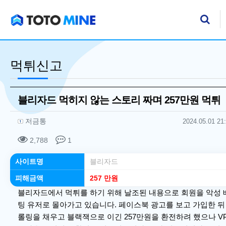
기
검
먹튀신고
블리자드 먹히지 않는 스토리 짜며 257만원 먹튀
작성자 정보
작성
작성일
저금통
2024.05.01 21
컨텐츠 정보
조회
댓글
2,788
1
본문
사이트명
블리자드
피해금액
257 만원
블리자드에서 먹튀를 하기 위해 날조된 내용으로 회원을 악성 
팅 유저로 몰아가고 있습니다. 페이스북 광고를 보고 가입한 뒤
롤링을 채우고 블랙잭으로 이긴 257만원을 환전하려 했으나 V