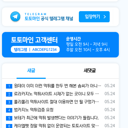
새글
새댓글
등록일
원데이 이미 이런 먹튀를 한두 번 해본 솜씨가 아니에요.
05.24
1
등록일
로라카지노 먹튀사이트 시재가 없는 곳이니 모두 피하십시오.
05.24
2
등록일
폴리폴리 먹튀사이트 절대 이용하면 안 될 구멍가게입니다.
05.24
3
등록일
범카지노 먹튀검증 요청
05.24
4
등록일
보테가 최근에 먹튀 발생했다는 이야기가 들립니다.
05.24
5
등록일
케이엘벳 정말 먹튀 없이 운영되는 토토사이트 맞을까요?
05.24
6