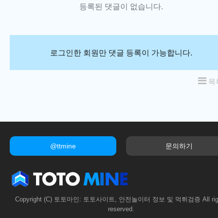
등록된 댓글이 없습니다.
로그인한 회원만 댓글 등록이 가능합니다.
목
@ttmine
문의하기
Copyright (C) 토토마인: 토토사이트, 안전놀이터 정보 및 먹튀검증 All rig
reserved.