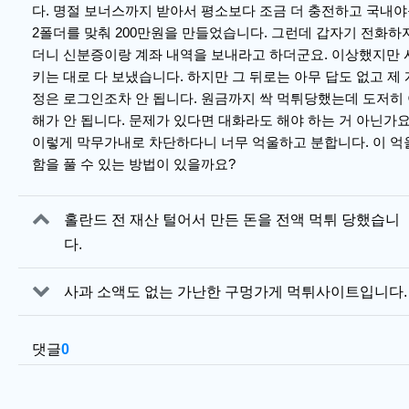
다. 명절 보너스까지 받아서 평소보다 조금 더 충전하고 국내
2폴더를 맞춰 200만원을 만들었습니다. 그런데 갑자기 전화하
더니 신분증이랑 계좌 내역을 보내라고 하더군요. 이상했지만 
키는 대로 다 보냈습니다. 하지만 그 뒤로는 아무 답도 없고 제 
정은 로그인조차 안 됩니다. 원금까지 싹 먹튀당했는데 도저히
해가 안 됩니다. 문제가 있다면 대화라도 해야 하는 거 아닌가요
이렇게 막무가내로 차단하다니 너무 억울하고 분합니다. 이 억
함을 풀 수 있는 방법이 있을까요?
관련자료
홀란드 전 재산 털어서 만든 돈을 전액 먹튀 당했습니
다.
사과 소액도 없는 가난한 구멍가게 먹튀사이트입니다.
댓글
0