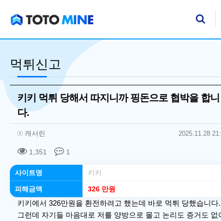
기
검
먹튀신고
키키 먹튀 당해서 따지니까 핑돈으로 협박을 합니
다.
작성자 정보
작성
작성일
캐서린
2025.11.28 21
컨텐츠 정보
조회
댓글
1,351
1
본문
사이트명
키키
피해금액
326 만원
키키에서 326만원을 환전하려고 했는데 바로 먹튀 당했습니다.
그런데 자기들 마음대로 저를 양방으로 몰고 논리도 증거도 없