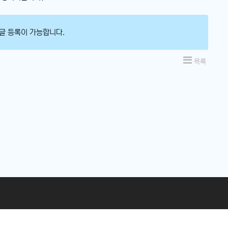
글 등록이 가능합니다.
목록
Copyright (C) 토토마인: 토토사이트, 안전놀이터 정보 및 먹튀검증 All rights reserved