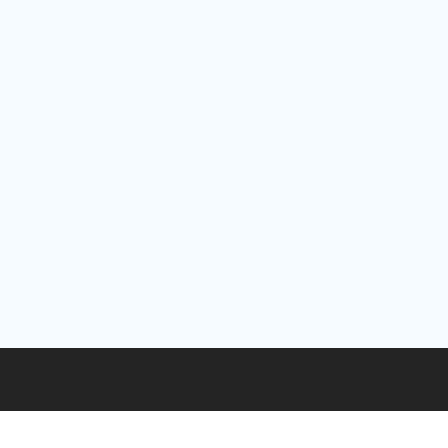
.
@ttmine