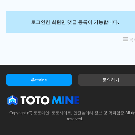
로그인한 회원만 댓글 등록이 가능합니다.
목
@ttmine
문의하기
Copyright (C) 토토마인: 토토사이트, 안전놀이터 정보 및 먹튀검증 All rig
reserved.