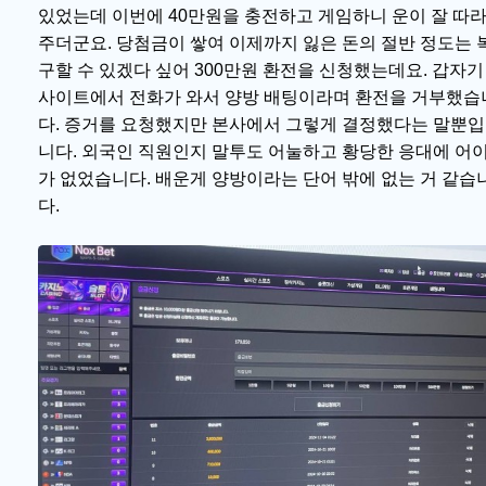
있었는데 이번에 40만원을 충전하고 게임하니 운이 잘 따
주더군요. 당첨금이 쌓여 이제까지 잃은 돈의 절반 정도는 
구할 수 있겠다 싶어 300만원 환전을 신청했는데요. 갑자기
사이트에서 전화가 와서 양방 배팅이라며 환전을 거부했습
다. 증거를 요청했지만 본사에서 그렇게 결정했다는 말뿐입
니다. 외국인 직원인지 말투도 어눌하고 황당한 응대에 어
가 없었습니다. 배운게 양방이라는 단어 밖에 없는 거 같습
다.