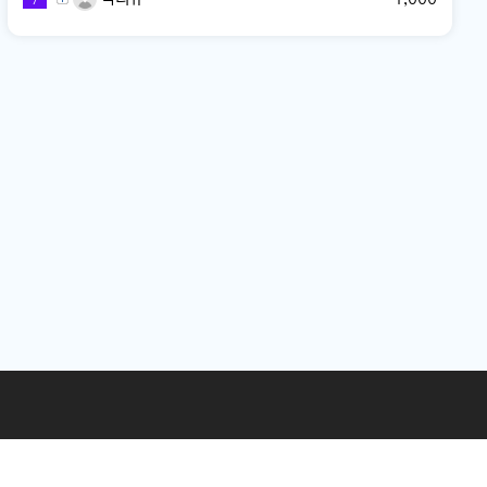
.
@ttmine