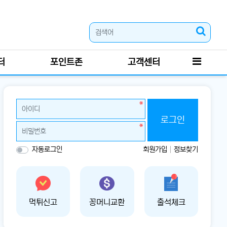
터
포인트존
고객센터
필수
아이디
로그인
필수
비밀번호
자동로그인
회원가입
정보찾기
먹튀신고
꽁머니교환
출석체크