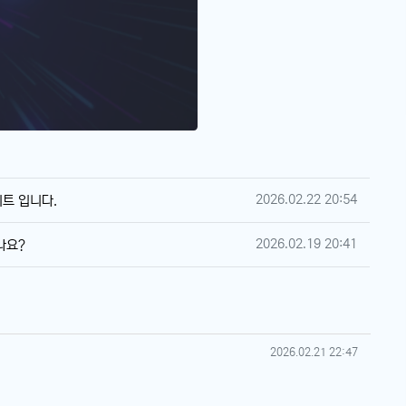
작성일
2026.02.22 20:54
트 입니다.
작성일
2026.02.19 20:41
나요?
작성일
2026.02.21 22:47