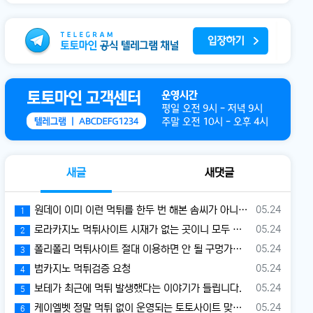
새글
새댓글
등록일
원데이 이미 이런 먹튀를 한두 번 해본 솜씨가 아니에요.
05.24
1
등록일
로라카지노 먹튀사이트 시재가 없는 곳이니 모두 피하십시오.
05.24
2
등록일
폴리폴리 먹튀사이트 절대 이용하면 안 될 구멍가게입니다.
05.24
3
등록일
범카지노 먹튀검증 요청
05.24
4
등록일
보테가 최근에 먹튀 발생했다는 이야기가 들립니다.
05.24
5
등록일
케이엘벳 정말 먹튀 없이 운영되는 토토사이트 맞을까요?
05.24
6