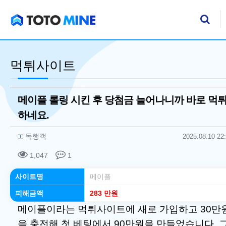
기
검
먹튀사이트
메이플 롤링 시킨 후 당첨금 늘어나니까 바로 먹
하네요.
작성자 정보
작성
작성일
독행객
2025.08.10 22
컨텐츠 정보
조회
댓글
1,047
1
본문
사이트명
메이플
피해금액
283 만원
메이플이라는 먹튀사이트에 새로 가입하고 30만
을 충전해 첫 베팅에서 90만원을 만들었습니다. 