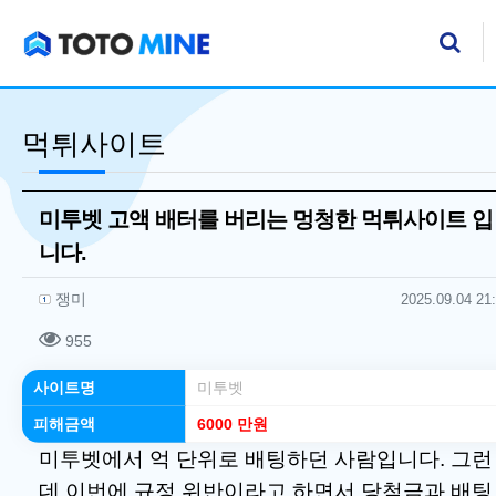
기
검
먹튀사이트
미투벳 고액 배터를 버리는 멍청한 먹튀사이트 입
니다.
작성자 정보
작성
작성일
쟁미
2025.09.04 21
컨텐츠 정보
조회
955
본문
사이트명
미투벳
피해금액
6000 만원
미투벳에서 억 단위로 배팅하던 사람입니다. 그런
데 이번에 규정 위반이라고 하면서 당첨금과 배팅