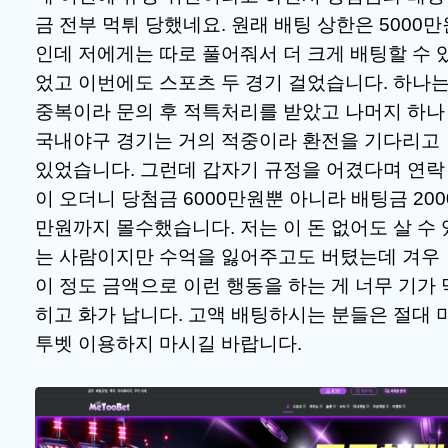
금 전부 먹튀 당했네요. 원래 배팅 상한은 5000만
인데 저에게는 따로 풀어줘서 더 크게 배팅할 수 
었고 이번에도 스포츠 두 경기 걸었습니다. 하나
중복이라 문의 후 적특처리를 받았고 나머지 하나
국내야구 경기는 거의 적중이라 환전을 기다리고
있었습니다. 그런데 갑자기 규정을 어겼다며 연락
이 오더니 당첨금 6000만원뿐 아니라 배팅금 200
만원까지 몰수했습니다. 저는 이 돈 없어도 살 수 
는 사람이지만 수억을 잃어주고도 버텼는데 겨우
이 정도 금액으로 이런 행동을 하는 게 너무 기가 
히고 화가 납니다. 고액 배팅하시는 분들은 절대 
투벳 이용하지 마시길 바랍니다.