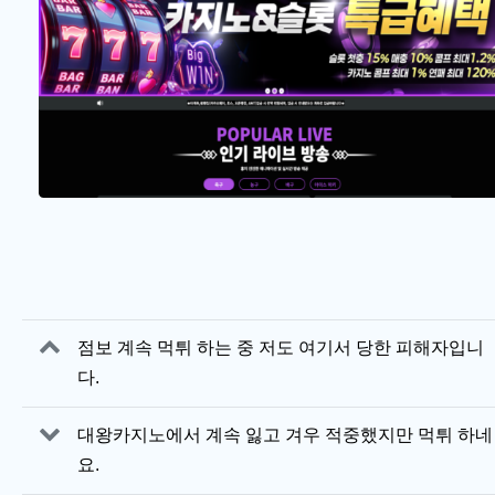
관련자료
점보 계속 먹튀 하는 중 저도 여기서 당한 피해자입니
다.
대왕카지노에서 계속 잃고 겨우 적중했지만 먹튀 하네
요.