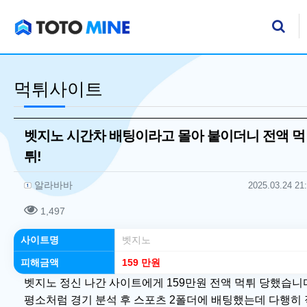
기
검
먹튀사이트
벳지노 시간차 배팅이라고 몰아 붙이더니 전액 먹
튀!
작성자 정보
작성
작성일
알라바바
2025.03.24 21
컨텐츠 정보
조회
1,497
본문
사이트명
벳지노
피해금액
159 만원
벳지노 정신 나간 사이트에게 159만원 전액 먹튀 당했습니
평소처럼 경기 분석 후 스포츠 2폴더에 배팅했는데 다행히 