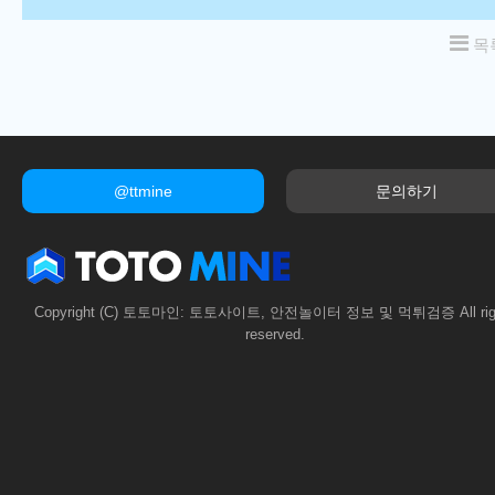
목
@ttmine
문의하기
Copyright (C) 토토마인: 토토사이트, 안전놀이터 정보 및 먹튀검증 All rig
reserved.