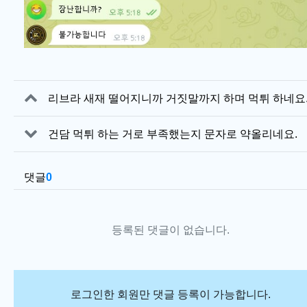
관련자료
리브라 새재 떨어지니까 거짓말까지 하며 먹튀 하네요
건담 먹튀 하는 거로 부족했는지 문자로 약올리네요.
댓글
0
등록된 댓글이 없습니다.
로그인한 회원만 댓글 등록이 가능합니다.