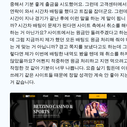
중해서 기분 좋게 출금을 시도했어요. 그런데 고객센터에서
연락이 와서 시간차 배팅을 했다고 트집을 잡더군요. 그런
시간이 지나 경기가 끝난 후에 이런 말을 하는 게 말이 됩니
까? 시간차 배팅이 문제가 된다면 사이트 측에서 취소를 해
하는 거 아닌가요? 사이트에서는 원금만 돌려주겠다고 하
데 그럼 지금까지 제가 했던 모든 배팅도 원금 처리해 줘야 
는 게 맞는 거 아닙니까? 경고 쪽지를 보냈다고도 하는데 그
렇다면 제가 이번에 배팅한 내역도 봤을 텐데 왜 취소를 하
않았을까요? 어쩐지 적중하면 원금 처리하고 지면 먹으려
작정한 것 같아 기분이 너무 나쁩니다. 요즘 살기 힘든데 이
쓰레기 같은 사이트들 때문에 정말 성격만 계속 안 좋아 지
거 같습니다.