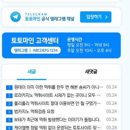
새글
새댓글
등록일
원데이 이미 이런 먹튀를 한두 번 해본 솜씨가 아니에요.
05.24
1
등록일
로라카지노 먹튀사이트 시재가 없는 곳이니 모두 피하십시오.
05.24
2
등록일
폴리폴리 먹튀사이트 절대 이용하면 안 될 구멍가게입니다.
05.24
3
등록일
범카지노 먹튀검증 요청
05.24
4
등록일
보테가 최근에 먹튀 발생했다는 이야기가 들립니다.
05.24
5
등록일
케이엘벳 정말 먹튀 없이 운영되는 토토사이트 맞을까요?
05.24
6