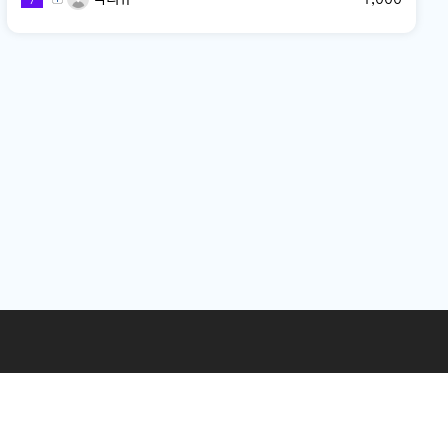
.
@ttmine
문의하기