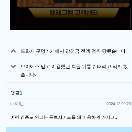
관련자료
도화지 구멍가게에서 당첨금 전액 먹튀 당했습니다.
브이에스 믿고 이용했던 회원 뒤통수 때리고 먹튀 했
습니다.
댓글
1
해먻님의 댓글
작성일
해먻
2024.12.09 20
이런 검증도 안되는 듣보사이트를 왜 이용하셔 가지고..