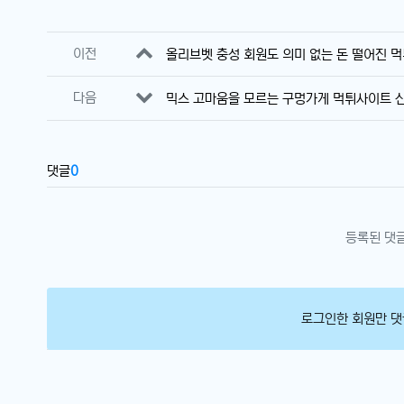
관련자료
이전
올리브벳 충성 회원도 의미 없는 돈 떨어진 
다음
믹스 고마움을 모르는 구멍가게 먹튀사이트 
댓글
0
등록된 댓
로그인한 회원만 댓