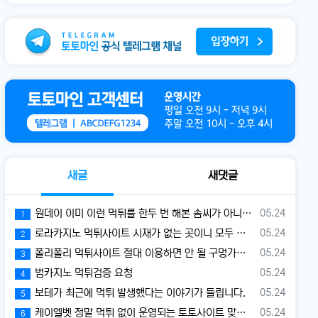
새글
새댓글
등록일
원데이 이미 이런 먹튀를 한두 번 해본 솜씨가 아니에요.
05.24
1
등록일
로라카지노 먹튀사이트 시재가 없는 곳이니 모두 피하십시오.
05.24
2
등록일
폴리폴리 먹튀사이트 절대 이용하면 안 될 구멍가게입니다.
05.24
3
등록일
범카지노 먹튀검증 요청
05.24
4
등록일
보테가 최근에 먹튀 발생했다는 이야기가 들립니다.
05.24
5
등록일
케이엘벳 정말 먹튀 없이 운영되는 토토사이트 맞을까요?
05.24
6