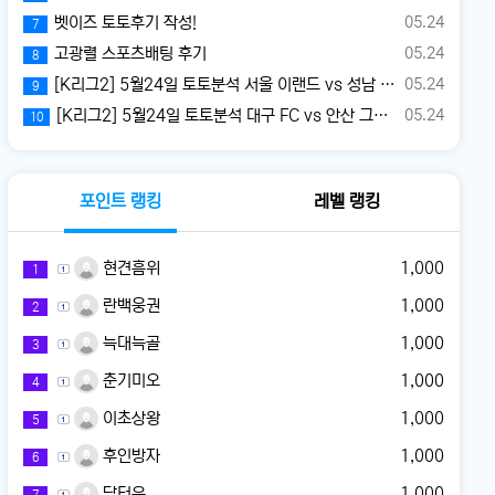
등록일
벳이즈 토토후기 작성!
05.24
7
등록일
고광렬 스포츠배팅 후기
05.24
8
등록일
[K리그2] 5월24일 토토분석 서울 이랜드 vs 성남 FC 스포츠분석
05.24
9
등록일
[K리그2] 5월24일 토토분석 대구 FC vs 안산 그리너스 스포츠분석
05.24
10
포인트 랭킹
레벨 랭킹
현견흠위
1,000
1
란백웅권
1,000
2
늑대늑골
1,000
3
춘기미오
1,000
4
이초상왕
1,000
5
후인방자
1,000
6
닥터유
1,000
7