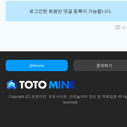
로그인한 회원만 댓글 등록이 가능합니다.
목
@ttmine
문의하기
Copyright (C) 토토마인: 토토사이트, 안전놀이터 정보 및 먹튀검증 All rig
reserved.