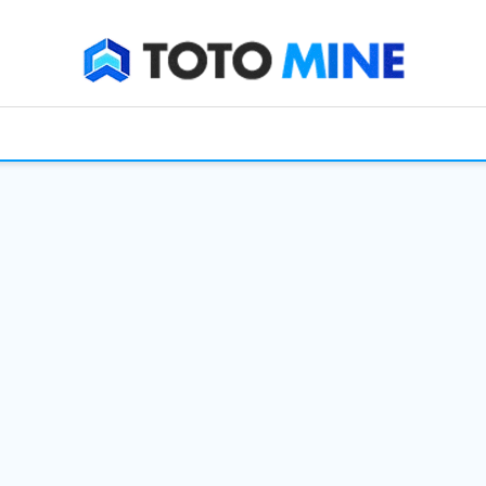
먹튀검증
먹튀사이트