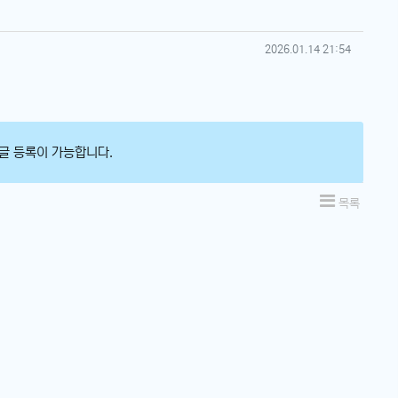
작성일
2026.01.14 21:54
글 등록이 가능합니다.
목록