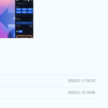
작성일
2026.01.17 00:53
작성일
2026.01.13 19:46