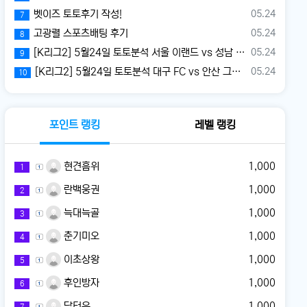
등록일
벳이즈 토토후기 작성!
05.24
7
등록일
고광렬 스포츠배팅 후기
05.24
8
등록일
[K리그2] 5월24일 토토분석 서울 이랜드 vs 성남 FC 스포츠분석
05.24
9
등록일
[K리그2] 5월24일 토토분석 대구 FC vs 안산 그리너스 스포츠분석
05.24
10
포인트 랭킹
레벨 랭킹
현견흠위
1,000
1
란백웅권
1,000
2
늑대늑골
1,000
3
춘기미오
1,000
4
이초상왕
1,000
5
후인방자
1,000
6
닥터유
1,000
7