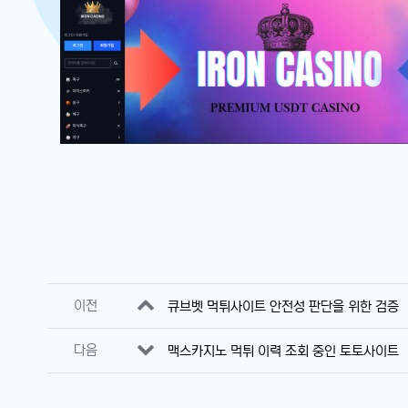
관련자료
이전
큐브벳 먹튀사이트 안전성 판단을 위한 검증
다음
맥스카지노 먹튀 이력 조회 중인 토토사이트