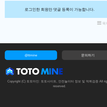
로그인한 회원만 댓글 등록이 가능합니다.
목
@ttmine
문의하기
Copyright (C) 토토마인: 토토사이트, 안전놀이터 정보 및 먹튀검증 All rig
reserved.