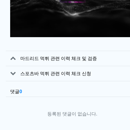
관련자료
마드리드 먹튀 관련 이력 체크 및 검증
스포츠바 먹튀 관련 이력 체크 신청
댓글
0
등록된 댓글이 없습니다.