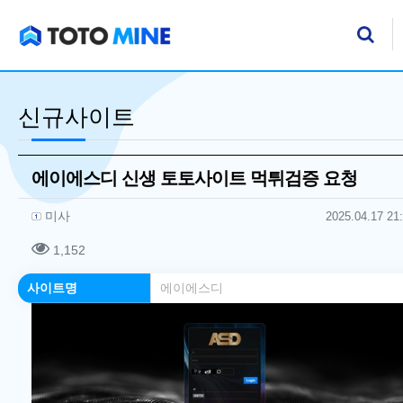
기
검
신규사이트
에이에스디 신생 토토사이트 먹튀검증 요청
작성자 정보
작성
작성일
미사
2025.04.17 21
컨텐츠 정보
조회
1,152
본문
사이트명
에이에스디