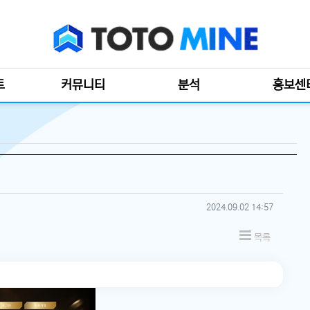
트
커뮤니티
분석
홍보센
작성일
2024.09.02 14:57
목록