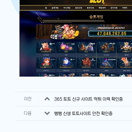
관련자료
이전
365 토토 신규 사이트 먹튀 이력 확인중
다음
뱅뱅 신생 토토사이트 안전 확인중