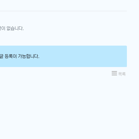
글이 없습니다.
글 등록이 가능합니다.
목록