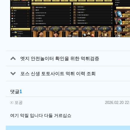
관련자료
엣지 안전놀이터 확인을 위한 먹튀검증
포스 신생 토토사이트 먹튀 이력 조회
댓글
1
포공님의 댓글
작성일
포공
2026.02.20 22
여기 악질 입니다 다들 거르십쇼