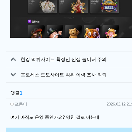
관련자료
한강 먹튀사이트 확정인 신생 놀이터 주의
프로세스 토토사이트 먹튀 이력 조사 의뢰
댓글
1
포동이님의 댓글
작성일
포동이
2026.02.12 21
여기 아직도 운영 중인가요? 망한 걸로 아는데