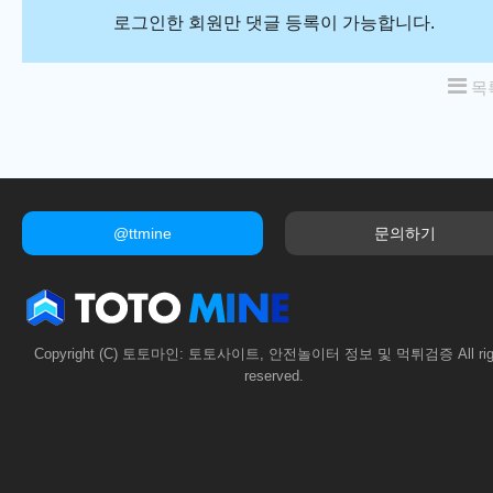
로그인한 회원만 댓글 등록이 가능합니다.
목
@ttmine
문의하기
Copyright (C) 토토마인: 토토사이트, 안전놀이터 정보 및 먹튀검증 All rig
reserved.