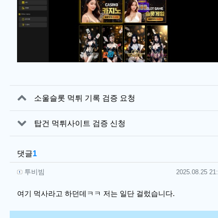
관련자료
소울슬롯 먹튀 기록 검증 요청
탑건 먹튀사이트 검증 신청
댓글
1
투비빔님의 댓글
작성일
투비빔
2025.08.25 21
여기 먹사라고 하던데ㅋㅋ 저는 일단 걸렀습니다.