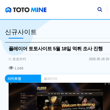
기
검
신규사이트
플레이어 토토사이트 5월 18일 먹튀 조사 진행
작성자 정보
작성
작성일
코코즈카
2025.05.18 20
컨텐츠 정보
조회
1,048
본문
사이트명
플레이어