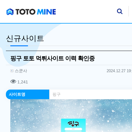
기
검
신규사이트
핑구 토토 먹튀사이트 이력 확인중
작성자 정보
작성
작성일
스쿤사
2024.12.27 19
컨텐츠 정보
조회
1,241
본문
사이트명
핑구