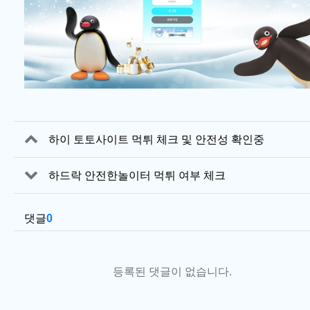
관련자료
하이 토토사이트 먹튀 체크 및 안전성 확인중
하드락 안전한놀이터 먹튀 여부 체크
댓글
0
등록된 댓글이 없습니다.