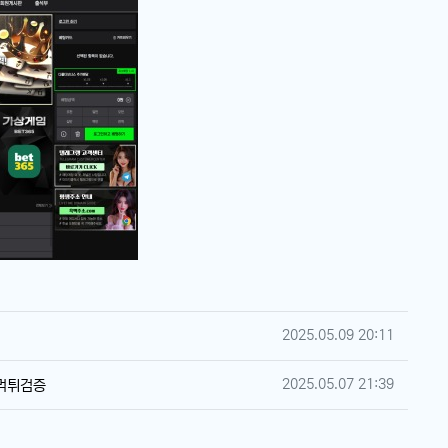
작성일
2025.05.09 20:11
작성일
2025.05.07 21:39
 먹튀검증