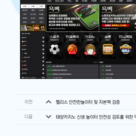
관련자료
이전
펠리스 안전한놀이터 및 자본력 검증
다음
태양카지노 신생 놀이터 안전성 검토를 위한