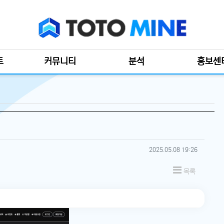
트
커뮤니티
분석
홍보센
작성일
2025.05.08 19:26
목록