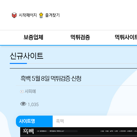
상단 네비
메인 메뉴
보증업체
먹튀검증
먹튀사이
신규사이트
흑백 5월 8일 먹튀검증 신청
작성자 정보
작성
사피예
컨텐츠 정보
조회
1,035
본문
사이트명
흑백