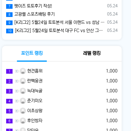
등록일
벳이즈 토토후기 작성!
05.24
7
등록일
고광렬 스포츠배팅 후기
05.24
8
등록일
[K리그2] 5월24일 토토분석 서울 이랜드 vs 성남 FC 스포츠분석
05.24
9
등록일
[K리그2] 5월24일 토토분석 대구 FC vs 안산 그리너스 스포츠분석
05.24
10
포인트 랭킹
레벨 랭킹
현견흠위
1,000
1
란백웅권
1,000
2
늑대늑골
1,000
3
춘기미오
1,000
4
이초상왕
1,000
5
후인방자
1,000
6
닥터유
1,000
7