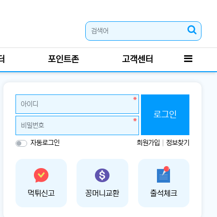
터
포인트존
고객센터
필수
아이디
로그인
필수
비밀번호
자동로그인
회원가입
정보찾기
먹튀신고
꽁머니교환
출석체크