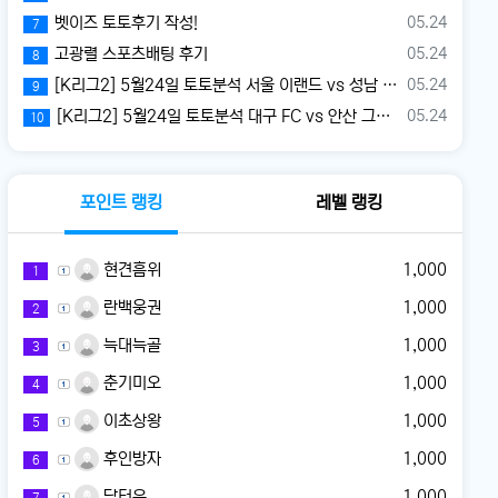
등록일
벳이즈 토토후기 작성!
05.24
7
등록일
고광렬 스포츠배팅 후기
05.24
8
등록일
[K리그2] 5월24일 토토분석 서울 이랜드 vs 성남 FC 스포츠분석
05.24
9
등록일
[K리그2] 5월24일 토토분석 대구 FC vs 안산 그리너스 스포츠분석
05.24
10
포인트 랭킹
레벨 랭킹
현견흠위
1,000
1
란백웅권
1,000
2
늑대늑골
1,000
3
춘기미오
1,000
4
이초상왕
1,000
5
후인방자
1,000
6
닥터유
1,000
7