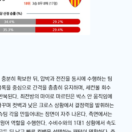
 충분히 확보한 뒤, 압박과 전진을 동시에 수행하는 팀
블록을 중심으로 간격을 촘촘히 유지하며, 세컨볼 회수
반복된다. 최전방의 마이로 마르틴은 박스 안 움직임에
바꾸며 컷백과 낮은 크로스 상황에서 결정력을 발휘하는
슈팅 각을 만들어내는 장면이 자주 나온다. 측면에서는
윙어 역할을 수행한다. 수비수와의 1대1 상황에서 속도