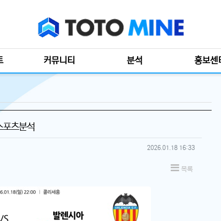
트
커뮤니티
분석
홍보센
 스포츠분석
작성일
2026.01.18 16:33
목록