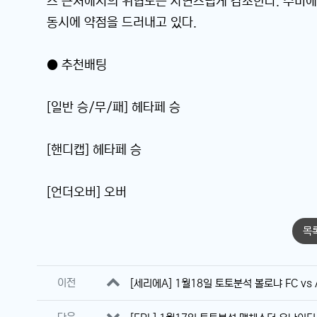
스 근처에서의 위협도는 자연스럽게 감소한다. 수비에
동시에 약점을 드러내고 있다.
● 추천배팅
[일반 승/무/패] 헤타페 승
[핸디캡] 헤타페 승
[언더오버] 오버
목
관련자료
이전
[세리에A] 1월18일 토토분석 볼로냐 FC v