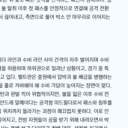
고든 뒤 낮고 빠른 컷백을 선택하는 패턴이 명확하다. 중
볼 탈취 이후 첫 패스를 안정적으로 연결해 공격 전환
서 끊어내고, 측면으로 풀어 박스 안 마무리로 이어지는
필더 라인과 수비 라인 사이 간격이 자주 벌어지며 수비
점을 허용하며 하위권으로 밀려난 상황이고, 경기 중 특
고 있다. 벨트란은 중원에서 압박과 볼 배급을 병행하는
을 홀로 커버해야 해 수비 가담이 늦어지는 장면이 잦다.
과 왼발 킥이 위협적이지만, 볼을 잃은 이후 수비 전
. 안드레 알메이다는 공격형 미드필더로서 패스와 침투를
 위치까지 올라가는 과정이 매끄럽지 못하다. 이로 인
어지고, 전방 자원들이 공을 받기 위해 내려오면서 박