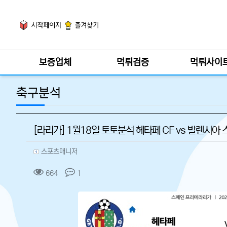
상단 네비
메인 메뉴
보증업체
먹튀검증
먹튀사이
축구분석
[라리가] 1월18일 토토분석 헤타페 CF vs 발렌시아
작성자 정보
작성
스포츠매니저
컨텐츠 정보
조회
댓글
664
1
본문