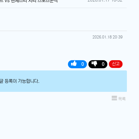
티드 vs 맨체스터 시티 스포츠분석
작성일
2026.01.18 20:39
신고
0
0
글 등록이 가능합니다.
목록