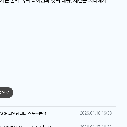
서는 풀백 복귀 타이밍과 컷백 대응, 세컨볼 처리에서
록으로
작성일
2026.01.18 16:33
s ACF 피오렌티나 스포츠분석
작성일
2026.01.17 16:32