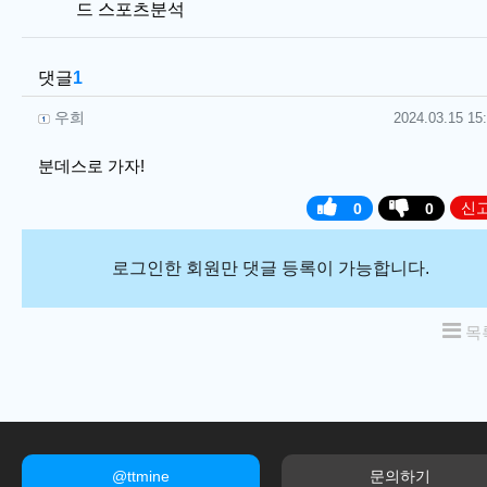
드 스포츠분석
댓글
1
우희님의 댓글
작성일
우희
2024.03.15 15
분데스로 가자!
신
0
0
로그인한 회원만 댓글 등록이 가능합니다.
목
@ttmine
문의하기