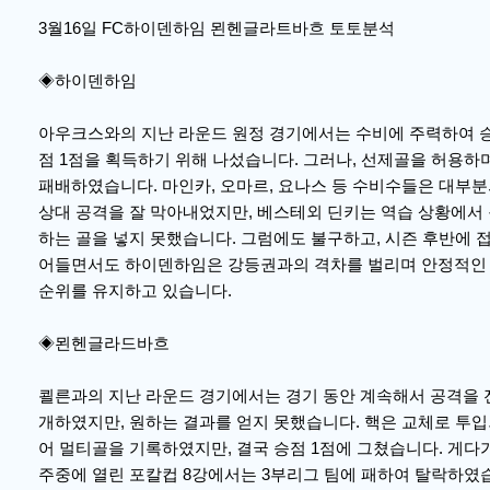
3월16일 FC하이덴하임 묀헨글라트바흐 토토분석
◈하이덴하임
아우크스와의 지난 라운드 원정 경기에서는 수비에 주력하여 
점 1점을 획득하기 위해 나섰습니다. 그러나, 선제골을 허용하
패배하였습니다. 마인카, 오마르, 요나스 등 수비수들은 대부
상대 공격을 잘 막아내었지만, 베스테외 딘키는 역습 상황에서
하는 골을 넣지 못했습니다. 그럼에도 불구하고, 시즌 후반에 
어들면서도 하이덴하임은 강등권과의 격차를 벌리며 안정적인
순위를 유지하고 있습니다.
◈묀헨글라드바흐
쾰른과의 지난 라운드 경기에서는 경기 동안 계속해서 공격을 
개하였지만, 원하는 결과를 얻지 못했습니다. 핵은 교체로 투
어 멀티골을 기록하였지만, 결국 승점 1점에 그쳤습니다. 게다가
주중에 열린 포칼컵 8강에서는 3부리그 팀에 패하여 탈락하였