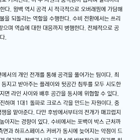
로 가져간다. 이 두 자원의 움직임이 겹치며 칼리아리
한다. 윙백 역시 공격 시 적극적으로 오버래핑에 가담해
 볼을 되돌리는 역할을 수행한다. 수비 전환에서는 쓰리
 맡으며 역습에 대한 대응까지 병행한다. 전체적으로 공
다.
면에서의 개인 전개를 통해 공격을 풀어가는 팀이다. 최
 등지고 받아주는 플레이와 뒷공간 침투를 모두 시도한
지면 라인 사이와 배후 공간을 동시에 위협할 수 있다.
하며 1대1 돌파로 크로스 각을 만드는 자원이다. 중
경쟁을 맡아준다. 다만 후방에서부터의 전개가 매끄럽지
 높아지는 경향이 있다. 수비에서는 포백이 박스 근처까
 측면과 하프스페이스 커버가 동시에 늦어지는 약점이 드