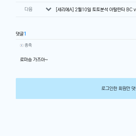
다음
[세리에A] 2월10일 토토분석 아탈란타 BC
댓글
1
종축님의 댓글
종축
로마승 가즈아~
로그인한 회원만 댓