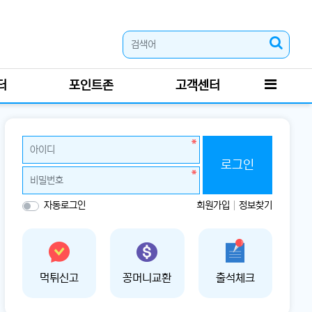
터
포인트존
고객센터
필수
아이디
로그인
필수
비밀번호
자동로그인
회원가입
정보찾기
먹튀신고
꽁머니교환
출석체크