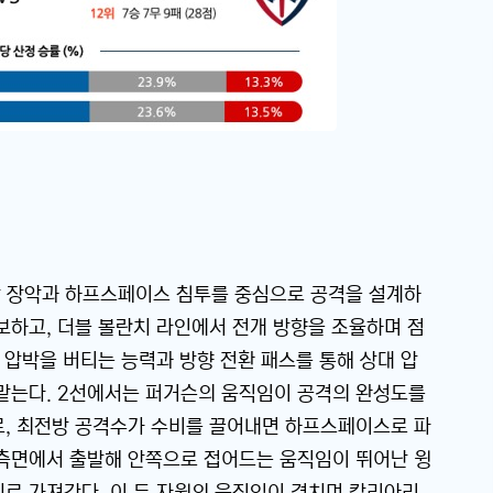
중앙 장악과 하프스페이스 침투를 중심으로 공격을 설계하
보하고, 더블 볼란치 라인에서 전개 방향을 조율하며 점
 압박을 버티는 능력과 방향 전환 패스를 통해 상대 압
 맡는다. 2선에서는 퍼거슨의 움직임이 공격의 완성도를
로, 최전방 공격수가 수비를 끌어내면 하프스페이스로 파
 측면에서 출발해 안쪽으로 접어드는 움직임이 뛰어난 윙