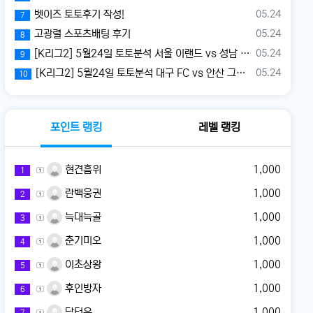
등록일
벳이즈 토토후기 작성!
05.24
7
등록일
고광렬 스포츠배팅 후기
05.24
8
등록일
[K리그2] 5월24일 토토분석 서울 이랜드 vs 성남 FC 스포츠분석
05.24
9
등록일
[K리그2] 5월24일 토토분석 대구 FC vs 안산 그리너스 스포츠분석
05.24
10
포인트 랭킹
레벨 랭킹
현견흠위
1,000
1
란백웅권
1,000
2
늑대늑골
1,000
3
춘기미오
1,000
4
이초상왕
1,000
5
후인방자
1,000
6
닥터유
1,000
7