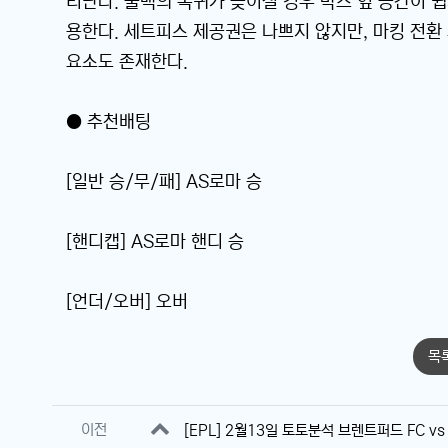
러난다. 풀백의 복귀가 늦어질 경우 박스 옆 공간이 
용한다. 세트피스 제공권은 나쁘지 않지만, 마킹 전환
요소도 존재한다.
● 추천배팅
[일반 승/무/패] AS로마 승
[핸디캡] AS로마 핸디 승
[언더/오버] 오버
목
관련자료
이전
[EPL] 2월13일 토토분석 브렌트퍼드 FC 