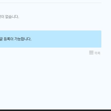
글이 없습니다.
글 등록이 가능합니다.
목록