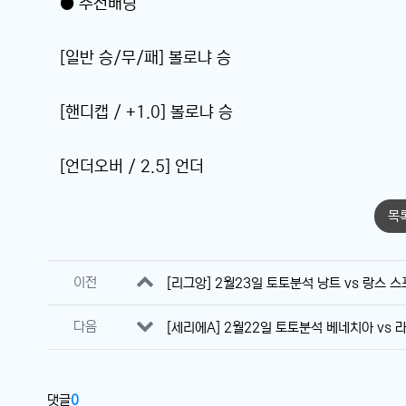
● 추천배팅
[일반 승/무/패] 볼로냐 승
[핸디캡 / +1.0] 볼로냐 승
[언더오버 / 2.5] 언더
목
관련자료
이전
[리그앙] 2월23일 토토분석 낭트 vs 랑스 
다음
[세리에A] 2월22일 토토분석 베네치아 vs
댓글
0