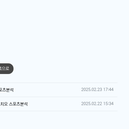
록으로
작성일
2025.02.23 17:44
스포츠분석
작성일
2025.02.22 15:34
 라치오 스포츠분석