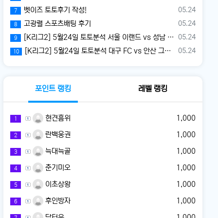
등록일
벳이즈 토토후기 작성!
05.24
7
등록일
고광렬 스포츠배팅 후기
05.24
8
등록일
[K리그2] 5월24일 토토분석 서울 이랜드 vs 성남 FC 스포츠분석
05.24
9
등록일
[K리그2] 5월24일 토토분석 대구 FC vs 안산 그리너스 스포츠분석
05.24
10
포인트 랭킹
레벨 랭킹
현견흠위
1,000
1
란백웅권
1,000
2
늑대늑골
1,000
3
춘기미오
1,000
4
이초상왕
1,000
5
후인방자
1,000
6
닥터유
1,000
7