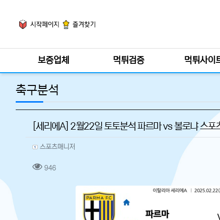
상단 네비
메인 메뉴
보증업체
먹튀검증
먹튀사이
축구분석
[세리에A] 2월22일 토토분석 파르마 vs 볼로냐 스
작성자 정보
작성
스포츠매니저
컨텐츠 정보
조회
946
본문