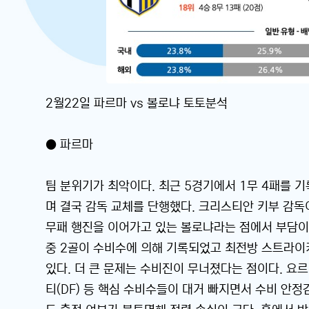
2월22일 파르마 vs 볼로냐 토토분석
● 파르마
팀 분위기가 최악이다. 최근 5경기에서 1무 4패를 
며 결국 감독 교체를 단행했다. 크리스티안 키부 감독
무패 행진을 이어가고 있는 볼로냐라는 점에서 부담이 
중 2골이 수비수에 의해 기록되었고 최전방 스트라이커
있다. 더 큰 문제는 수비진이 무너졌다는 점이다. 요르
티(DF) 등 핵심 수비수들이 대거 빠지면서 수비 안정