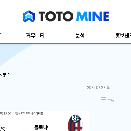
트
커뮤니티
분석
홍보센
포츠분석
작성일
2025.02.22 15:34
목록