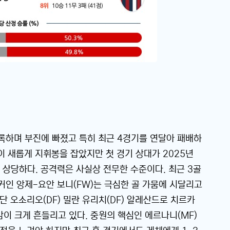
기록하며 부진에 빠졌고 특히 최근 4경기를 연달아 패배하
이 새롭게 지휘봉을 잡았지만 첫 경기 상대가 2025년
상당하다. 공격력은 사실상 전무한 수준이다. 최근 3골
인 앙제-요안 보니(FW)는 극심한 골 가뭄에 시달리고
단 오소리오(DF) 밀란 유리치(DF) 알레산드로 치르카
감이 크게 흔들리고 있다. 중원의 핵심인 에르나니(MF)