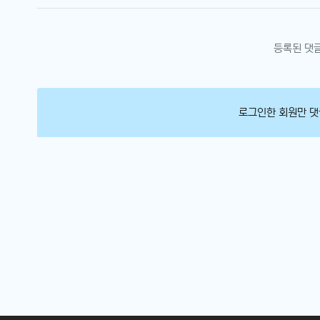
등록된 댓
로그인한 회원만 댓