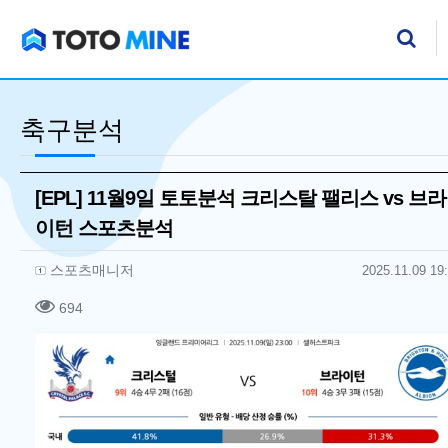
기
검
축구분석
[EPL] 11월9일 토토분석 크리스탈 팰리스 vs 브라
이턴 스포츠분석
작성자 정보
작성
작성일
스포츠매니저
2025.11.09 19
컨텐츠 정보
조회
694
본문