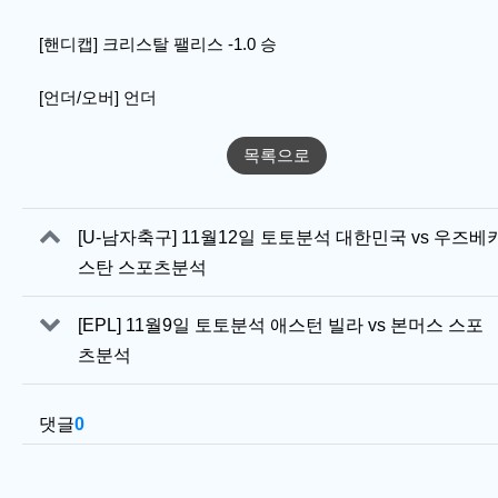
[핸디캡] 크리스탈 팰리스 -1.0 승
[언더/오버] 언더
목록으로
관련자료
[U-남자축구] 11월12일 토토분석 대한민국 vs 우즈베
스탄 스포츠분석
[EPL] 11월9일 토토분석 애스턴 빌라 vs 본머스 스포
츠분석
댓글
0