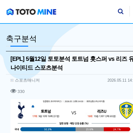
기
검
축구분석
[EPL] 5월12일 토토분석 토트넘 홋스퍼 vs 리즈 
나이티드 스포츠분석
작성자 정보
작성
작성일
스포츠매니저
2026.05.11 14
컨텐츠 정보
조회
330
본문