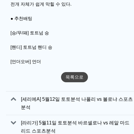
전개 자체가 쉽게 막힐 수 있다.
● 추천배팅
[승/무/패] 토트넘 승
[핸디] 토트넘 핸디 승
[언더오버] 언더
목록으로
관련자료
[세리에A] 5월12일 토토분석 나폴리 vs 볼로냐 스포츠
분석
[라리가] 5월11일 토토분석 바르셀로나 vs 레알 마드
리드 스포츠분석