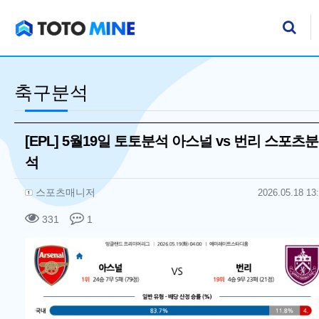
기
검
축구분석
[EPL] 5월19일 토토분석 아스널 vs 번리 스포츠분
석
작성자 정보
작성
작성일
스포츠매니저
2026.05.18 13
컨텐츠 정보
조회
댓글
331
1
본문