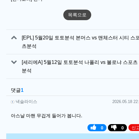
목록으로
관련자료
[EPL] 5월20일 토토분석 본머스 vs 맨체스터 시티 스
츠분석
[세리에A] 5월12일 토토분석 나폴리 vs 볼로냐 스포츠
분석
댓글
1
낵슬라이스님의 댓글
작성일
낵슬라이스
2026.05.18 22
아스날 마핸 무겁게 들어가 봅니다.
신
0
0