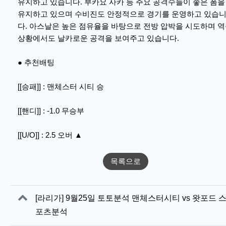
유지하고 있습니다. 부카요 사카 등 주요 공격수들이 좋은 폼을
유지하고 있으며 수비진도 안정적으로 경기를 운영하고 있습
다. 아스날은 높은 점유율을 바탕으로 전방 압박을 시도하며 
상황에서도 날카로운 공격을 보여주고 있습니다.
● 추천배팅
[[승패]] : 맨체스터 시티 승
[[핸디]] : -1.0 무승부
[[U/O]] : 2.5 오버 ▲
목록으로
관련자료
[라리가] 9월25일 토토분석 맨체스터시티 vs 왓포드 
포츠분석