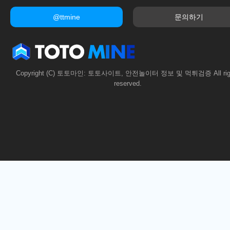
@ttmine
문의하기
Copyright (C) 토토마인: 토토사이트, 안전놀이터 정보 및 먹튀검증 All rig
reserved.