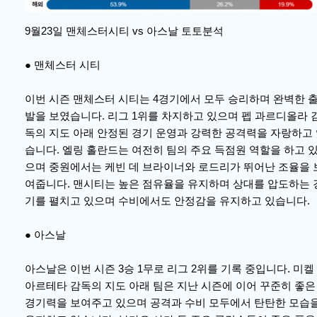
9월23일 맨체스터시티 vs 아스날 토토분석
● 맨체스터 시티
이번 시즌 맨체스터 시티는 4경기에서 모두 승리하며 완벽한 
발을 보였습니다. 리그 1위를 차지하고 있으며 펩 과르디올라 
독의 지도 아래 안정된 경기 운영과 강력한 공격력을 자랑하고
습니다. 엘링 홀란드는 여전히 팀의 주요 득점원 역할을 하고 
으며 중원에서는 케빈 데 브라이너와 로드리가 뛰어난 조율을 
여줍니다. 맨시티는 높은 점유율을 유지하며 상대를 압도하는 
기를 펼치고 있으며 수비에서도 안정감을 유지하고 있습니다.
● 아스날
아스날은 이번 시즌 3승 1무로 리그 2위를 기록 중입니다. 미켈
아르테타 감독의 지도 아래 팀은 지난 시즌에 이어 꾸준히 좋은
경기력을 보여주고 있으며 공격과 수비 모두에서 탄탄한 모습