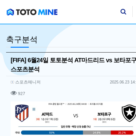
기
검
축구분석
[FIFA] 6월24일 토토분석 AT마드리드 vs 보타포
스포츠분석
작성자 정보
작성
작성일
스포츠매니저
2025.06.23 14
컨텐츠 정보
조회
927
본문